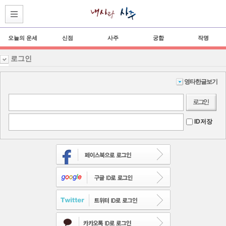
오늘의 운세
신점
사주
궁합
작명
로그인
영타한글보기
ID저장