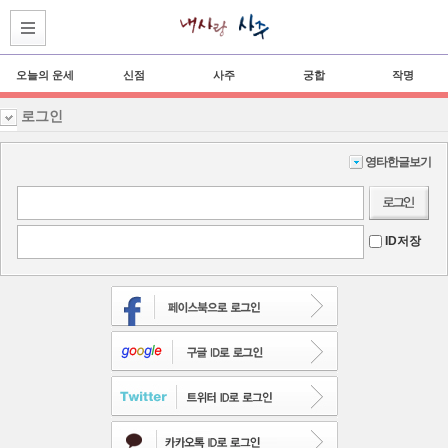
오늘의 운세
신점
사주
궁합
작명
로그인
영타한글보기
ID저장